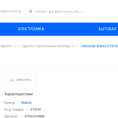
fo@itmarket.by
Каталог
для физических лиц
ЭЛЕКТРОНИКА
БЫТОВАЯ 
трумент
/
Дрели и строительные миксеры
/
Гайковерт Makita DTW2
СРАВНИТЬ
Характеристики
Бренд
—
Makita
Код товара
—
374191
Артикул
—
DTW251RME