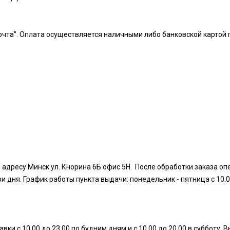
чта". Оплата осуществляется наличными либо банковской картой 
 адресу Минск ул. Кнорина 6Б офис 5Н. После обработки заказа оп
дня. График работы пункта выдачи: понедельник - пятница с 10.00 д
ки с 10.00 до 23.00 по будним дням и с 10.00 до 20.00 в субботу