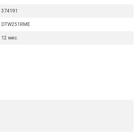
374191
DTW251RME
12 мес.