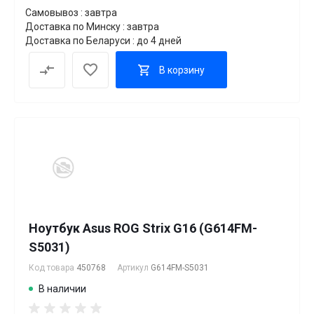
Самовывоз : завтра
Доставка по Минску : завтра
Доставка по Беларуси : до 4 дней
В корзину
Ноутбук Asus ROG Strix G16 (G614FM-
S5031)
Код товара
450768
Артикул
G614FM-S5031
В наличии