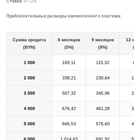
Ставка:
5-12%
Приблизительные размеры ежемесячного платежа:
Сумма кредита
6 месяцев
9 месяцев
12 ме
(BYN)
(5%)
(9%)
(11
1 000
169,11
115,32
88,
2 000
338,21
230,64
176
3 000
507,32
345,96
265
4 000
676,42
461,28
353
5 000
845,53
576,60
441
6 000
1 014,63
691,92
530