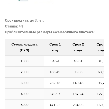
Срок кредита:
до 3 лет.
Ставка:
4%
Приблизительные размеры ежемесячного платежа:
Сумма кредита
Срок 1
Срок 2
Срок 3
(BYN)
год
года
года
1000
94,24
46,81
31,90
2000
188,49
93,63
63,81
3000
282,73
140,43
95,71
4000
376,97
187,24
127,62
5000
471,22
234,06
159,53