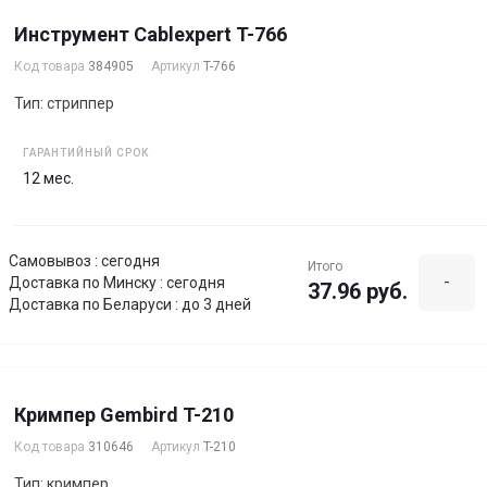
Инструмент Cablexpert T-766
Код товара
384905
Артикул
T-766
Тип: стриппер
ГАРАНТИЙНЫЙ СРОК
12 мес.
Самовывоз : сегодня
Итого
-
Доставка по Минску : сегодня
37.96 руб.
Доставка по Беларуси : до 3 дней
Кримпер Gembird T-210
Код товара
310646
Артикул
T-210
Тип: кримпер