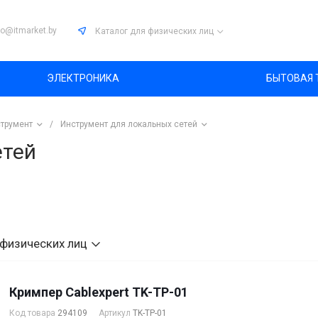
fo@itmarket.by
Каталог
для физических лиц
ЭЛЕКТРОНИКА
БЫТОВАЯ 
трумент
/
Инструмент для локальных сетей
етей
 физических лиц
Кримпер Cablexpert TK-TP-01
Код товара
294109
Артикул
TK-TP-01