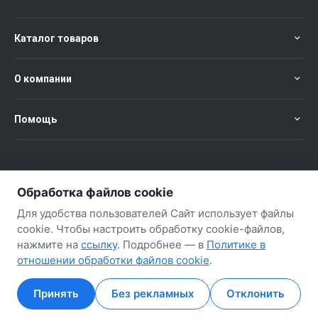
Каталог товаров
О компании
Помощь
+375 (29) 651-57-02
ЗАКАЗАТЬ ЗВОНОК
Обработка файлов cookie
+375 (29) 563-57-02
Для удобства пользователей Сайт использует файлы
cookie. Чтобы настроить обработку cookie-файлов,
нажмите на
ссылку
. Подробнее — в
Политике в
отношении обработки файлов cookie
.
Принять
Без рекламных
Отклонить
Главная
Главная
Кабинет
Кабинет
Корзина
Корзина
Избранные
Избранные
Сравнение
Сравнение