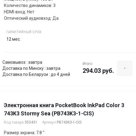
Количество динамиков: 3
HDMI-вход: Нет
Оптический аудиовход: Да
ГАРАНТИЙНЫЙ СРОК
12 мес.
Самовывоз : завтра
Итого
-
Доставка по Минску : завтра
294.03 руб.
Доставка по Беларуси : до 4 дней
Электронная книга PocketBook InkPad Color 3
743K3 Stormy Sea (PB743K3-1-CIS)
Код товара
353431
Артикул
PB743K3-1-CIS
Размер экрана: 7.8 "