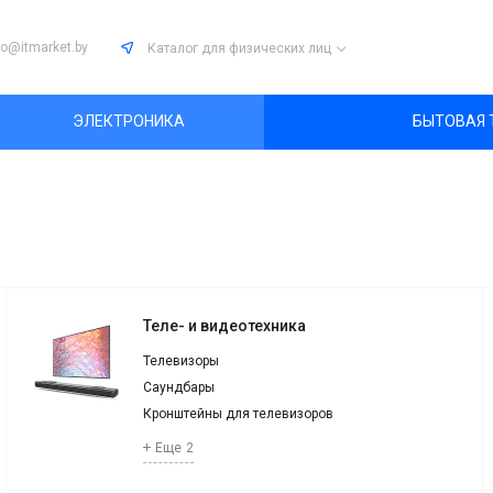
fo@itmarket.by
Каталог
для физических лиц
ЭЛЕКТРОНИКА
БЫТОВАЯ 
Теле- и видеотехника
Телевизоры
Саундбары
Кронштейны для телевизоров
Еще
2