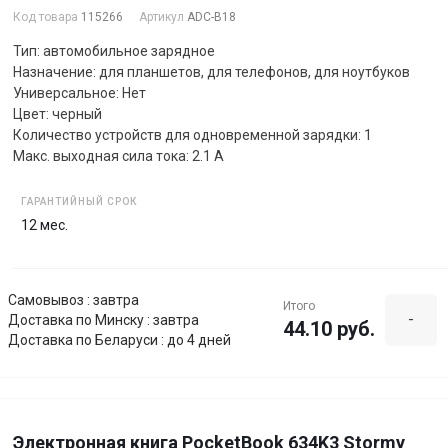
Код товара
115266
Артикул
ADC-B18
Тип: автомобильное зарядное
Назначение: для планшетов, для телефонов, для ноутбуков
Универсальное: Нет
Цвет: черный
Количество устройств для одновременной зарядки: 1
Макс. выходная сила тока: 2.1 А
ГАРАНТИЙНЫЙ СРОК
12 мес.
Самовывоз : завтра
Итого
-
Доставка по Минску : завтра
44.10 руб.
Доставка по Беларуси : до 4 дней
Электронная книга PocketBook 634K3 Stormy