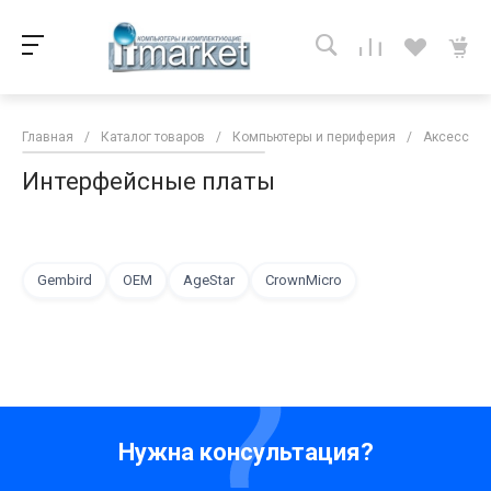
Главная
/
Каталог товаров
/
Компьютеры и периферия
/
Аксессуар
Интерфейсные платы
Gembird
OEM
AgeStar
CrownMicro
Нужна консультация?