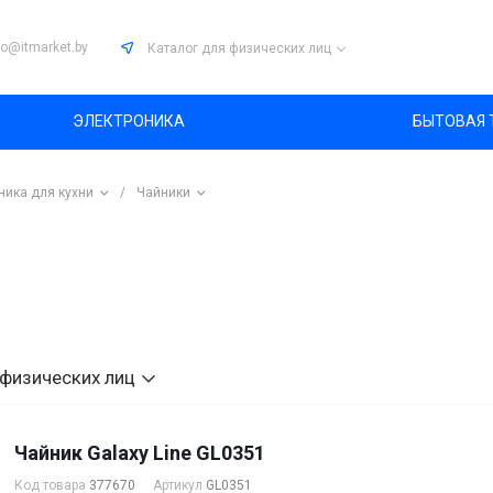
fo@itmarket.by
Каталог
для физических лиц
ЭЛЕКТРОНИКА
БЫТОВАЯ 
ника для кухни
/
Чайники
 физических лиц
Чайник Galaxy Line GL0351
Код товара
377670
Артикул
GL0351