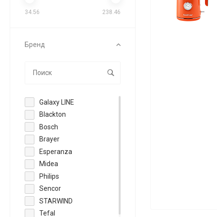
34.56
238.46
Бренд
Galaxy LINE
Blackton
Bosch
Brayer
Esperanza
Midea
Philips
Sencor
STARWIND
Tefal