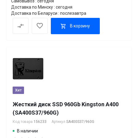
Самовывоз : сегодня
Доставка по Минску : сегодня
Доставка по Беларуси : послезавтра
В корзину
Хит
Жесткий диск SSD 960Gb Kingston A400
(SA400S37/960G)
Код товара
156233
Артикул
SA400S37/960G
В наличии