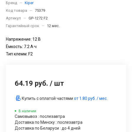
Бренд
—
Kiper
Код товара
—
75379
Артикул
—
GP-1272 F2
Гарантийный срок
—
12 мес.
Напряжение: 12 В
Ёмкость: 7.2 А·ч
Тип клемм: F2
64.19 руб.
/
шт
Купить с оплатой частями
от
1.80 руб.
/ мес.
В наличии
Самовывоз : послезавтра
Доставка по Минску : послезавтра
Доставка по Беларуси : до 4 дней