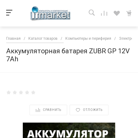
Главная
/
Каталог товаров
/
Компьютеры и периферия
/
Электропи
Аккумуляторная батарея ZUBR GP 12V
7Ah
<
СРАВНИТЬ
ОТЛОЖИТЬ