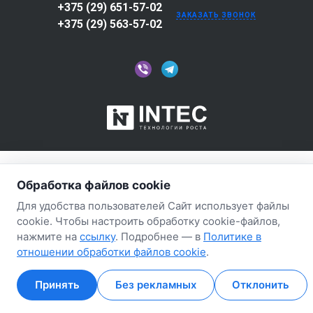
+375 (29) 651-57-02
ЗАКАЗАТЬ ЗВОНОК
+375 (29) 563-57-02
Обработка файлов cookie
Для удобства пользователей Сайт использует файлы
cookie. Чтобы настроить обработку cookie-файлов,
нажмите на
ссылку
. Подробнее — в
Политике в
отношении обработки файлов cookie
.
Принять
Без рекламных
Отклонить
Главная
Главная
Кабинет
Кабинет
Корзина
Корзина
Избранные
Избранные
Сравнение
Сравнение