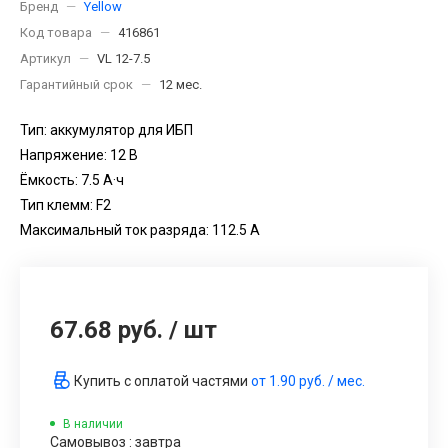
Бренд
—
Yellow
Код товара
—
416861
Артикул
—
VL 12-7.5
Гарантийный срок
—
12 мес.
Тип: аккумулятор для ИБП
Напряжение: 12 В
Ёмкость: 7.5 А·ч
Тип клемм: F2
Максимальный ток разряда: 112.5 А
67.68 руб.
/
шт
Купить с оплатой частями
от
1.90 руб.
/ мес.
В наличии
Самовывоз : завтра