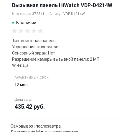
Вызывная панель HiWatch VDP-D4214W
Код товара
372341
Артикул
VDP-D4214W
В наличии
Тип: вызывная панель
Управление: кнопочное
Сенсорный экран: Нет
Разрешение камеры вызывной панели: 2 МП
Wi-Fi: Да
ГАРАНТИЙНЫЙ СРОК
12 мес.
Цена за
шт
435.42 руб.
Самовывоз : послезавтра
Доставка по Минску : послезавтра