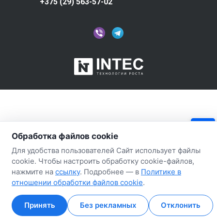
+375 (29) 563-57-02
Обработка файлов cookie
×
Для удобства пользователей Сайт использует файлы
Этот товар положили в
cookie. Чтобы настроить обработку cookie-файлов,
корзину 4 человека
нажмите на
ссылку
. Подробнее — в
Политике в
отношении обработки файлов cookie
.
Принять
Без рекламных
Отклонить
Главная
Главная
Кабинет
Кабинет
Корзина
Корзина
Избранные
Избранные
Сравнение
Сравнение