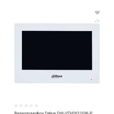
Видеодомофон Dahua DHI-VTH2621GW-P