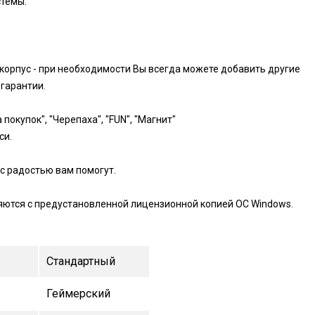
стемы.
 корпус - при необходимости Вы всегда можете добавить другие
гарантии.
покупок", "Черепаха", "FUN", "Магнит"
си.
с радостью вам помогут.
яются с предустановленной лицензионной копией ОС Windows.
Стандартный
Геймерский