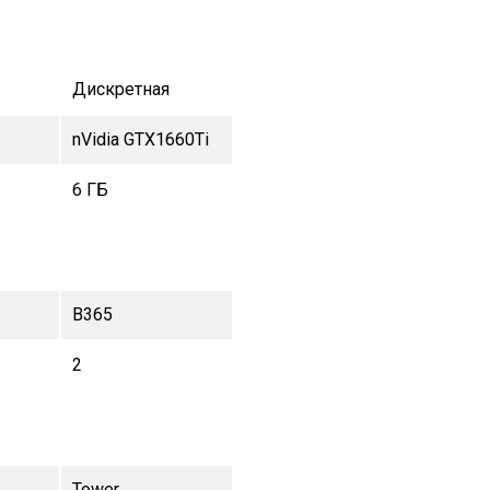
Дискретная
nVidia GTX1660Ti
6 ГБ
B365
2
Tower