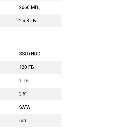
2666 МГц
2 x 8 ГБ
SSD+HDD
120 ГБ
1 TБ
2.5"
SATA
нет