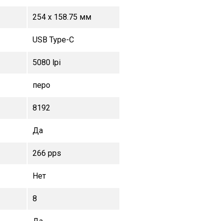
254 x 158.75 мм
USB Type-C
5080 lpi
перо
8192
Да
266 pps
Нет
8