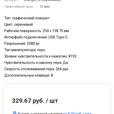
Гарантийный срок
—
12 мес.
Тип: графический планшет
Цвет: сиреневый
Рабочая поверхность: 254 x 158.75 мм
Интерфейс подключения: USB Type-C
Разрешение: 5080 lpi
Тип манипулятора: перо
Уровни чувствительности к нажатию: 8192
Чувствительность к наклону пера: Да
Скорость отслеживания пера: 266 pps
Дополнительные клавиши: 8
329.67 руб.
/
шт
Купить с оплатой частями
от
9.20 руб.
/ мес.