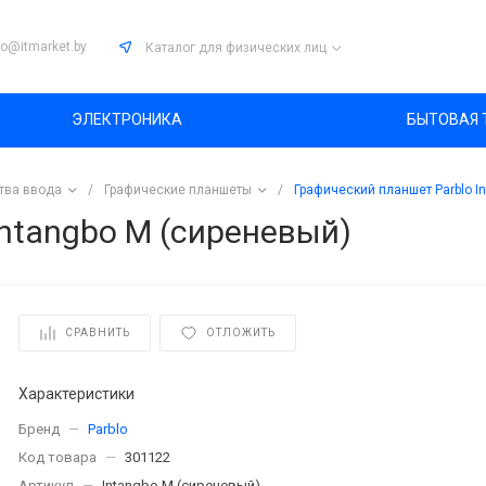
fo@itmarket.by
Каталог
для физических лиц
ЭЛЕКТРОНИКА
БЫТОВАЯ 
тва ввода
/
Графические планшеты
/
Графический планшет Parblo I
Intangbo M (сиреневый)
СРАВНИТЬ
ОТЛОЖИТЬ
Характеристики
Бренд
—
Parblo
Код товара
—
301122
Артикул
—
Intangbo M (сиреневый)