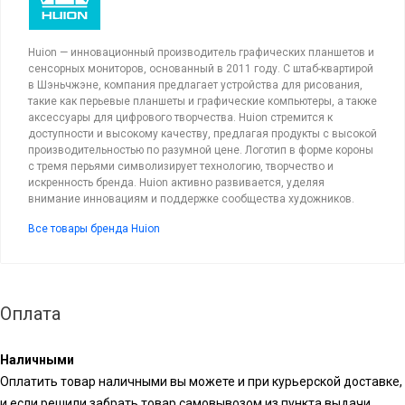
Huion — инновационный производитель графических планшетов и
сенсорных мониторов, основанный в 2011 году. С штаб-квартирой
в Шэньчжэне, компания предлагает устройства для рисования,
такие как перьевые планшеты и графические компьютеры, а также
аксессуары для цифрового творчества. Huion стремится к
доступности и высокому качеству, предлагая продукты с высокой
производительностью по разумной цене. Логотип в форме короны
с тремя перьями символизирует технологию, творчество и
искренность бренда. Huion активно развивается, уделяя
внимание инновациям и поддержке сообщества художников.
Все товары бренда Huion
Оплата
Наличными
Оплатить товар наличными вы можете и при курьерской доставке,
и если решили забрать товар самовывозом из пункта выдачи