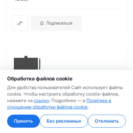
Подписаться
Обработка файлов cookie
Для удобства пользователей Сайт использует файлы
Графический планшет Parblo Ninos N7B
cookie. Чтобы настроить обработку cookie-файлов,
(черный)
нажмите на
ссылку
. Подробнее — в
Политике в
отношении обработки файлов cookie
.
Код товара
369332
Артикул
Ninos N7B (черный)
Нет в наличии
Принять
Без рекламных
Отклонить
Главная
Главная
Кабинет
Кабинет
Корзина
Корзина
Избранные
Избранные
Сравнение
Сравнение