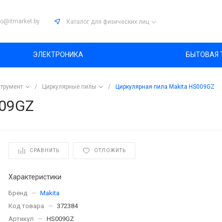
fo@itmarket.by
Каталог
для физических лиц
ЭЛЕКТРОНИКА
БЫТОВАЯ 
трумент
/
Циркулярные пилы
/
Циркулярная пила Makita HS009GZ
009GZ
СРАВНИТЬ
ОТЛОЖИТЬ
Характеристики
Бренд
—
Makita
Код товара
—
372384
Артикул
—
HS009GZ