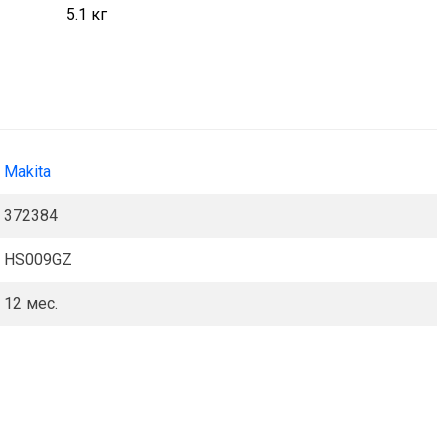
5.1 кг
Makita
372384
HS009GZ
12 мес.