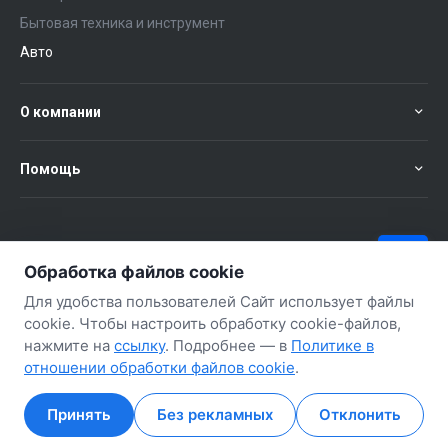
Бытовая техника и инструмент
Авто
О компании
Помощь
+375 (29) 651-57-02
ЗАКАЗАТЬ ЗВОНОК
Обработка файлов cookie
+375 (29) 563-57-02
Для удобства пользователей Сайт использует файлы
cookie. Чтобы настроить обработку cookie-файлов,
нажмите на
ссылку
. Подробнее — в
Политике в
отношении обработки файлов cookie
.
Принять
Без рекламных
Отклонить
Главная
Главная
Кабинет
Кабинет
Корзина
Корзина
Избранные
Избранные
Сравнение
Сравнение