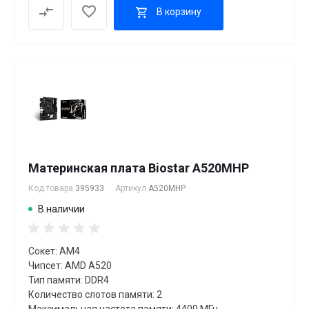
В корзину
Материнская плата Biostar A520MHP
Код товара
395933
Артикул
A520MHP
В наличии
Сокет: AM4
Чипсет: AMD A520
Тип памяти: DDR4
Количество слотов памяти: 2
Максимальная частота памяти: 4400 МГц