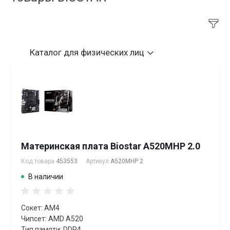
Каталог
для физических лиц
Материнская плата Biostar A520MHP 2.0
Код товара
453553
Артикул
A520MHP 2
В наличии
Сокет: AM4
Чипсет: AMD A520
Тип памяти: DDR4