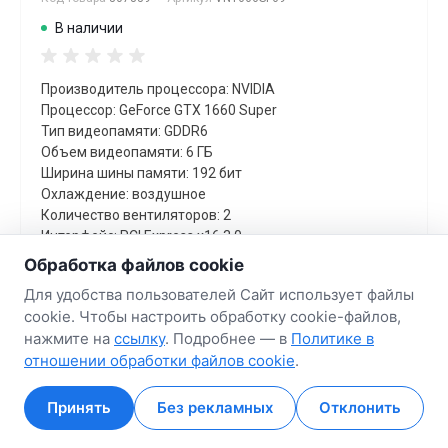
В наличии
Производитель процессора: NVIDIA
Процессор: GeForce GTX 1660 Super
Тип видеопамяти: GDDR6
Объем видеопамяти: 6 ГБ
Ширина шины памяти: 192 бит
Охлаждение: воздушное
Количество вентиляторов: 2
Интерфейс: PCI Express x16 3.0
Трассировка лучей: Нет
Обработка файлов cookie
Для удобства пользователей Сайт использует файлы
ГАРАНТИЙНЫЙ СРОК
cookie. Чтобы настроить обработку cookie-файлов,
12 мес.
нажмите на
ссылку
. Подробнее — в
Политике в
отношении обработки файлов cookie
.
Цена за
шт
761.51 руб.
Принять
Без рекламных
Отклонить
Главная
Главная
Кабинет
Кабинет
Корзина
Корзина
Избранные
Избранные
Сравнение
Сравнение