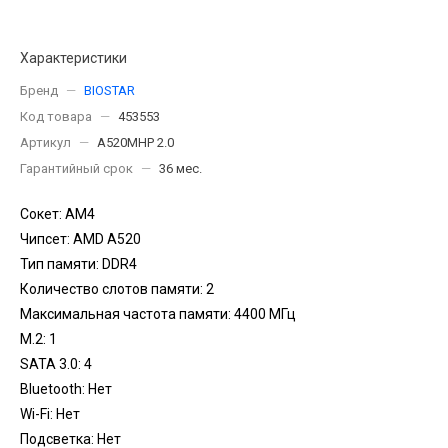
Характеристики
Бренд
—
BIOSTAR
Код товара
—
453553
Артикул
—
A520MHP 2.0
Гарантийный срок
—
36 мес.
Сокет: AM4
Чипсет: AMD A520
Тип памяти: DDR4
Количество слотов памяти: 2
Максимальная частота памяти: 4400 МГц
M.2: 1
SATA 3.0: 4
Bluetooth: Нет
Wi-Fi: Нет
Подсветка: Нет