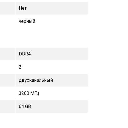
Нет
черный
DDR4
2
двухканальный
3200 МГц
64 GB