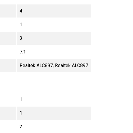
4
1
3
7.1
Realtek ALC897, Realtek ALC897
1
1
2