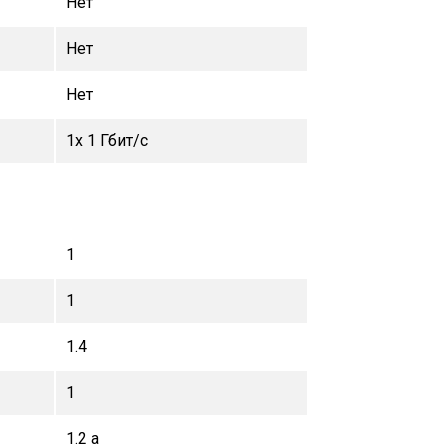
Нет
Нет
Нет
1x 1 Гбит/с
1
1
1.4
1
1.2 а