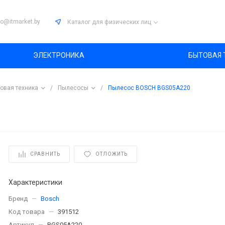
fo@itmarket.by
Каталог
для физических лиц
ЭЛЕКТРОНИКА
БЫТОВАЯ 
овая техника
/
Пылесосы
/
Пылесос BOSCH BGS05A220
СРАВНИТЬ
ОТЛОЖИТЬ
Характеристики
Бренд
—
Bosch
Код товара
—
391512
Артикул
—
BGS05A220