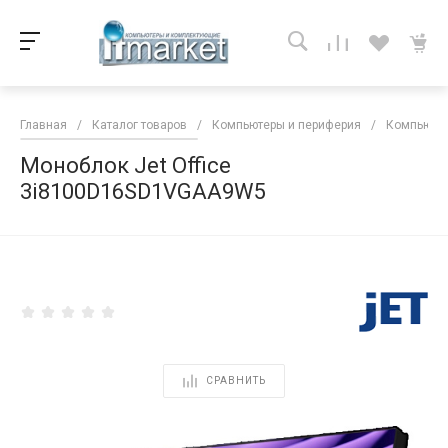
Главная
/
Каталог товаров
/
Компьютеры и периферия
/
Компьютер
Моноблок Jet Office
3i8100D16SD1VGAA9W5
<
СРАВНИТЬ