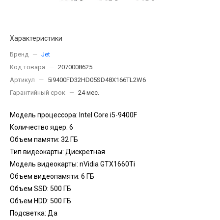
Характеристики
Бренд
—
Jet
Код товара
—
2070008625
Артикул
—
5i9400FD32HD05SD48X166TL2W6
Гарантийный срок
—
24 мес.
Модель процессора: Intel Core i5-9400F
Количество ядер: 6
Объем памяти: 32 ГБ
Тип видеокарты: Дискретная
Модель видеокарты: nVidia GTX1660Ti
Объем видеопамяти: 6 ГБ
Объем SSD: 500 ГБ
Объем HDD: 500 ГБ
Подсветка: Да