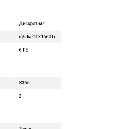
Дискретная
nVidia GTX1660Ti
6 ГБ
B365
2
Tower