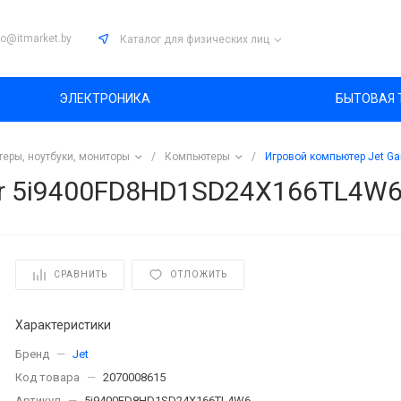
fo@itmarket.by
Каталог
для физических лиц
ЭЛЕКТРОНИКА
БЫТОВАЯ 
еры, ноутбуки, мониторы
/
Компьютеры
/
Игровой компьютер Jet 
er 5i9400FD8HD1SD24X166TL4W
СРАВНИТЬ
ОТЛОЖИТЬ
Характеристики
Бренд
—
Jet
Код товара
—
2070008615
Артикул
—
5i9400FD8HD1SD24X166TL4W6