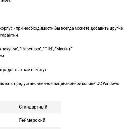
стемы.
 корпус - при необходимости Вы всегда можете добавить другие
гарантии.
покупок", "Черепаха", "FUN", "Магнит"
си.
с радостью вам помогут.
яются с предустановленной лицензионной копией ОС Windows.
Стандартный
Геймерский