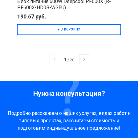
Блок питания 600W Deepcool PF600X (R-
PF600X-HD0B-WGEU)
190.67 руб.
+ В КОРЗИНУ
1
/
20
Нужна консультация?
Подробно расскажем о наших услугах, видах работ и
типовых проектах, рассчитаем стоимость и
подготовим индивидуальное предложение!