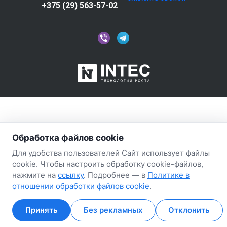
+375 (29) 563-57-02
Обработка файлов cookie
Для удобства пользователей Сайт использует файлы
cookie. Чтобы настроить обработку cookie-файлов,
нажмите на
ссылку
. Подробнее — в
Политике в
отношении обработки файлов cookie
.
Принять
Без рекламных
Отклонить
Главная
Главная
Кабинет
Кабинет
Корзина
Корзина
Избранные
Избранные
Сравнение
Сравнение