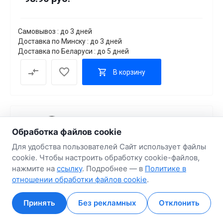
Самовывоз : до 3 дней
Доставка по Минску : до 3 дней
Доставка по Беларуси : до 5 дней
В корзину
Обработка файлов cookie
Для удобства пользователей Сайт использует файлы
cookie. Чтобы настроить обработку cookie-файлов,
нажмите на
ссылку
. Подробнее — в
Политике в
отношении обработки файлов cookie
.
Корпус Ocypus Delta C70 BK ARGB (Delta-
C70-BKG400XX-GL)
Принять
Без рекламных
Отклонить
Главная
Главная
Кабинет
Кабинет
Корзина
Корзина
Избранные
Избранные
Сравнение
Сравнение
Код товара
453499
Артикул
Delta-C70-BKG400XX-GL