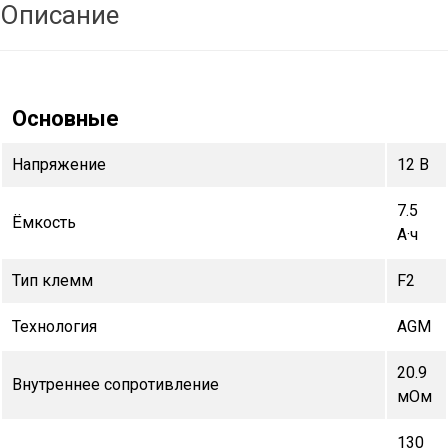
Описание
Основные
Напряжение
12 В
7.5
Ёмкость
А·ч
Тип клемм
F2
Технология
AGM
20.9
Внутреннее сопротивление
мОм
130