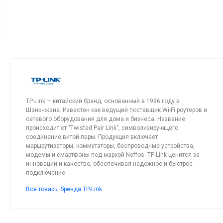
TP-Link — китайский бренд, основанный в 1996 году в
Шэньчжэне. Известен как ведущий поставщик Wi-Fi роутеров и
сетевого оборудования для дома и бизнеса. Название
происходит от "Twisted Pair Link", символизирующего
соединение витой пары. Продукция включает
маршрутизаторы, коммутаторы, беспроводные устройства,
модемы и смартфоны под маркой Neffos. TP-Link ценится за
инновации и качество, обеспечивая надежное и быстрое
подключение.
Все товары бренда TP-Link