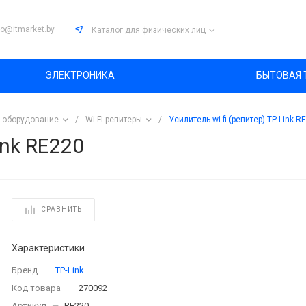
fo@itmarket.by
Каталог
для физических лиц
ЭЛЕКТРОНИКА
БЫТОВАЯ 
 оборудование
/
Wi-Fi репитеры
/
Усилитель wi-fi (репитер) TP-Link R
ink RE220
СРАВНИТЬ
Характеристики
Бренд
—
TP-Link
Код товара
—
270092
Артикул
—
RE220