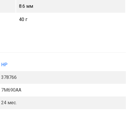
8.6 мм
40 г
HP
378766
7M690AA
24 мес.