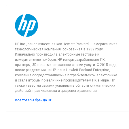
HP Inc., ранее известная как Hewlett-Packard, – американская
технологическая компания, основанная в 1939 году.
Изначально производила электронные тестовые и
измерительные приборы, HP теперь разрабатывает ПК,
принтеры, 3D-печать и связанные с ними услуги. С 2015 года,
после разделения на HP Inc. и Hewlett Packard Enterprise,
компания сосредоточилась на потребительской электронике
и стала вторым по величине производителем ПК в мире. HP
также известна своими усилиями в области климатических
действий, прав человека и цифрового равенства.
Все товары бренда HP