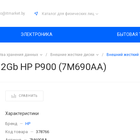
fo@itmarket.by
Каталог
для физических лиц
ЭЛЕКТРОНИКА
БЫТОВАЯ 
тва хранения данных
/
Внешние жесткие диски
/
Внешний жесткий 
12Gb HP P900 (7M690AA)
СРАВНИТЬ
Характеристики
Бренд
—
HP
Код товара
—
378766
Артикул
—
7M690AA