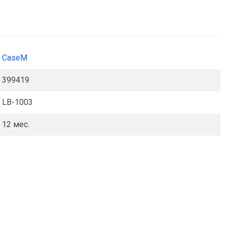
CaseM
399419
LB-1003
12 мес.