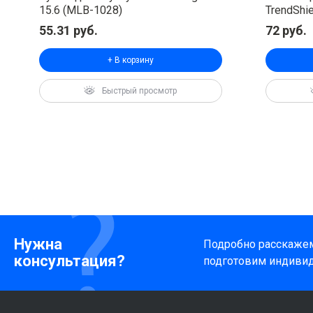
15.6 (MLB-1028)
TrendShie
1072)
55.31 руб.
72 руб.
+ В корзину
Нужна
Подробно расскажем 
консультация?
подготовим индиви