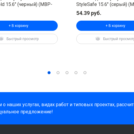
ld 15.6" (черный) (MBP-
StyleSafe 15.6" (серый) (
54.39 руб.
+ В корзину
+ В корзину
о наших услугах, видах работ и типовых проектах, рассчи
дуальное предложение!