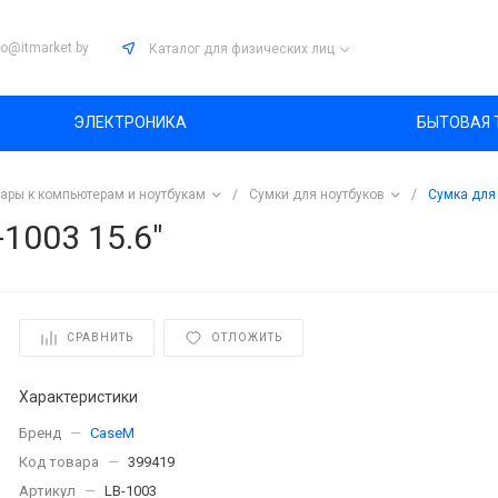
fo@itmarket.by
Каталог
для физических лиц
ЭЛЕКТРОНИКА
БЫТОВАЯ 
ары к компьютерам и ноутбукам
/
Сумки для ноутбуков
/
Сумка для 
1003 15.6"
СРАВНИТЬ
ОТЛОЖИТЬ
Характеристики
Бренд
—
CaseM
Код товара
—
399419
Артикул
—
LB-1003