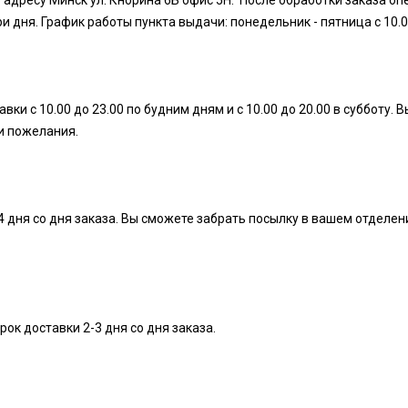
 адресу Минск ул. Кнорина 6Б офис 5Н. После обработки заказа оп
дня. График работы пункта выдачи: понедельник - пятница с 10.00 д
ки с 10.00 до 23.00 по будним дням и с 10.00 до 20.00 в субботу
ши пожелания.
4 дня со дня заказа. Вы сможете забрать посылку в вашем отделен
ок доставки 2-3 дня со дня заказа.