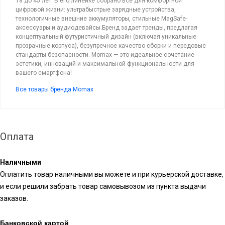
18 до 45 лет. В его линейке собрано все для комфортной
цифровой жизни: ультрабыстрые зарядные устройства,
технологичные внешние аккумуляторы, стильные MagSafe-
аксессуары и аудиодевайсы.Бренд задает тренды, предлагая
концептуальный футуристичный дизайн (включая уникальные
прозрачные корпуса), безупречное качество сборки и передовые
стандарты безопасности. Momax — это идеальное сочетание
эстетики, инноваций и максимальной функциональности для
вашего смартфона!
Все товары бренда Momax
Оплата
Наличными
Оплатить товар наличными вы можете и при курьерской доставке,
и если решили забрать товар самовывозом из пункта выдачи
заказов.
Банковской картой