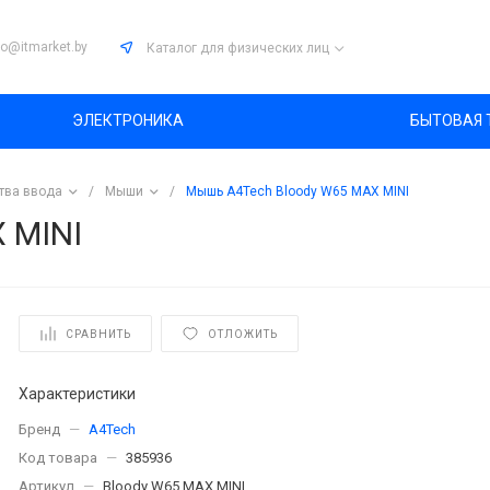
fo@itmarket.by
Каталог
для физических лиц
ЭЛЕКТРОНИКА
БЫТОВАЯ 
тва ввода
/
Мыши
/
Мышь A4Tech Bloody W65 MAX MINI
 MINI
СРАВНИТЬ
ОТЛОЖИТЬ
Характеристики
Бренд
—
A4Tech
Код товара
—
385936
Артикул
—
Bloody W65 MAX MINI