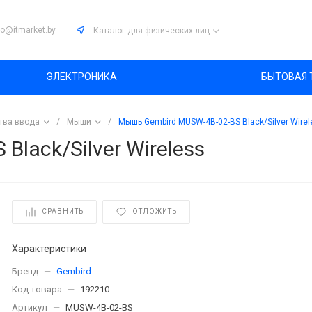
fo@itmarket.by
Каталог
для физических лиц
ЭЛЕКТРОНИКА
БЫТОВАЯ 
тва ввода
/
Мыши
/
Мышь Gembird MUSW-4B-02-BS Black/Silver Wirel
lack/Silver Wireless
СРАВНИТЬ
ОТЛОЖИТЬ
Характеристики
Бренд
—
Gembird
Код товара
—
192210
Артикул
—
MUSW-4B-02-BS