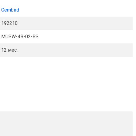
Gembird
192210
MUSW-4B-02-BS
12 мес.