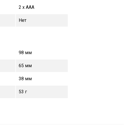
2 x AAA
Нет
98 мм
65 мм
38 мм
53 г