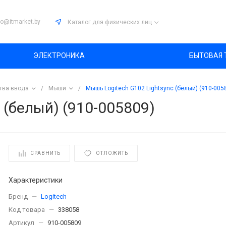
fo@itmarket.by
Каталог
для физических лиц
ЭЛЕКТРОНИКА
БЫТОВАЯ 
тва ввода
/
Мыши
/
Мышь Logitech G102 Lightsync (белый) (910-005
 (белый) (910-005809)
СРАВНИТЬ
ОТЛОЖИТЬ
Характеристики
Бренд
—
Logitech
Код товара
—
338058
Артикул
—
910-005809