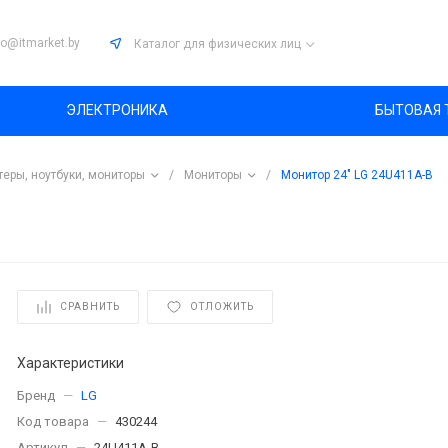
fo@itmarket.by
Каталог
для физических лиц
ЭЛЕКТРОНИКА
БЫТОВАЯ 
еры, ноутбуки, мониторы
/
Мониторы
/
Монитор 24" LG 24U411A-B
СРАВНИТЬ
ОТЛОЖИТЬ
Характеристики
Бренд
—
LG
Код товара
—
430244
Артикул
—
24U411A-B