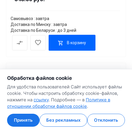
Самовывоз : завтра
Доставка по Минску : завтра
Доставка по Беларуси : до 3 дней
В корзину
Обработка файлов cookie
Для удобства пользователей Сайт использует файлы
cookie. Чтобы настроить обработку cookie-файлов,
нажмите на
ссылку
. Подробнее — в
Политике в
отношении обработки файлов cookie
.
Монитор 27" LG UltraGear 27G411A-B
Код товара
432608
Артикул
27G411A-B
Принять
Без рекламных
Отклонить
Главная
Главная
Кабинет
Кабинет
Корзина
Корзина
Избранные
Избранные
Сравнение
Сравнение
В наличии