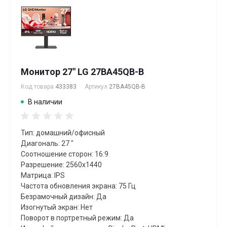
Монитор 27" LG 27BA45QB-B
Код товара
433383
Артикул
27BA45QB-B
В наличии
Тип: домашний/офисный
Диагональ: 27 "
Соотношение сторон: 16:9
Разрешение: 2560x1440
Матрица: IPS
Частота обновления экрана: 75 Гц
Безрамочный дизайн: Да
Изогнутый экран: Нет
Поворот в портретный режим: Да