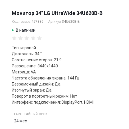
Монитор 34" LG UltraWide 34U620B-B
Код товара
457836
Артикул
34U620B-B
В наличии
Тип: игровой
Диагональ: 34 "
Соотношение сторон: 21:9
Разрешение: 3440x1440
Матрица: VA
Частота обновления экрана: 144 Гц
Безрамочный дизайн: Да
Изогнутый экран: Да
Поворот в портретный режим: Нет
Интерфейс подключения: DisplayPort, HDMI
ГАРАНТИЙНЫЙ СРОК
24 мес.