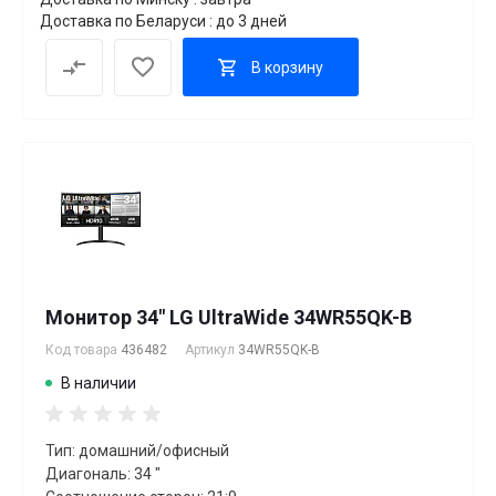
Доставка по Беларуси : до 3 дней
В корзину
Монитор 34" LG UltraWide 34WR55QK-B
Код товара
436482
Артикул
34WR55QK-B
В наличии
Тип: домашний/офисный
Диагональ: 34 "