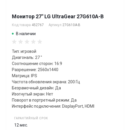
Монитор 27" LG UltraGear 27G610A-B
Код товара
452767
Артикул
27G610A-B
В наличии
Тип: игровой
Диагональ: 27 "
Соотношение сторон: 16:9
Разрешение: 2560x1440
Матрица: IPS
Частота обновления экрана: 200 Гц
Безрамочный дизайн: Да
Изогнутый экран: Нет
Поворот в портретный режим: Да
Интерфейс подключения: DisplayPort, HDMI
ГАРАНТИЙНЫЙ СРОК
12 мес.