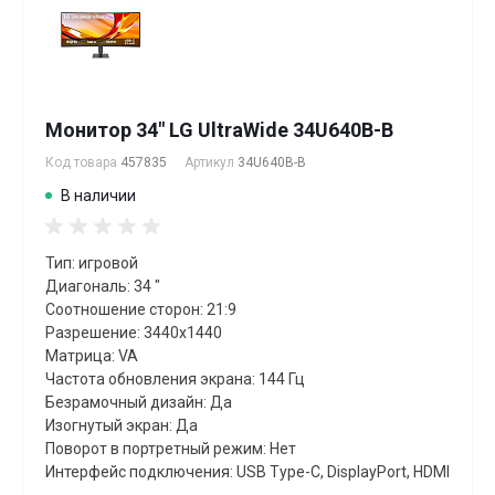
Монитор 34" LG UltraWide 34U640B-B
Код товара
457835
Артикул
34U640B-B
В наличии
Тип: игровой
Диагональ: 34 "
Соотношение сторон: 21:9
Разрешение: 3440x1440
Матрица: VA
Частота обновления экрана: 144 Гц
Безрамочный дизайн: Да
Изогнутый экран: Да
Поворот в портретный режим: Нет
Интерфейс подключения: USB Type-C, DisplayPort, HDMI