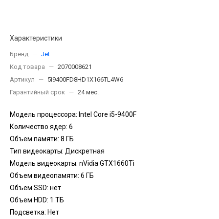
Характеристики
Бренд
—
Jet
Код товара
—
2070008621
Артикул
—
5i9400FD8HD1X166TL4W6
Гарантийный срок
—
24 мес.
Модель процессора: Intel Core i5-9400F
Количество ядер: 6
Объем памяти: 8 ГБ
Тип видеокарты: Дискретная
Модель видеокарты: nVidia GTX1660Ti
Объем видеопамяти: 6 ГБ
Объем SSD: нет
Объем HDD: 1 TБ
Подсветка: Нет