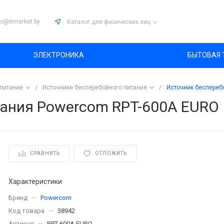
fo@itmarket.by
Каталог
для физических лиц
ЭЛЕКТРОНИКА
БЫТОВАЯ 
питание
/
Источники бесперебойного питания
/
Источник беспереб
тания Powercom RPT-600A EURO
СРАВНИТЬ
ОТЛОЖИТЬ
Характеристики
Бренд
—
Powercom
Код товара
—
38942
Артикул
—
RPT-600A EURO