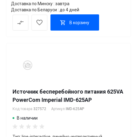
Доставка по Минску : завтра
Доставка по Беларуси : до 4 дней
В корзину
Источник бесперебойного питания 625VA
PowerCom Imperial IMD-625AP
Код товара
327572
Артикул
IMD-625AP
В наличии
Тип: line-interactive, линейно-интерактивный