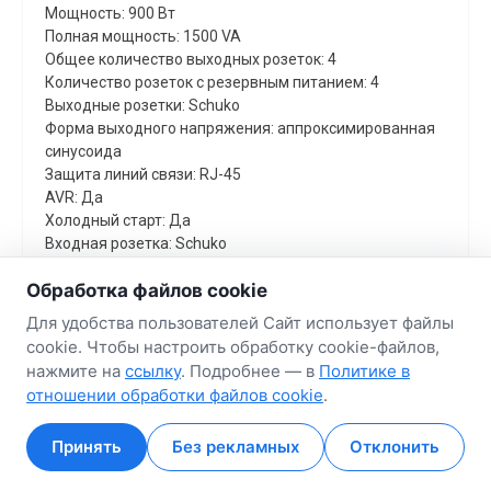
Мощность: 900 Вт
Полная мощность: 1500 VA
Общее количество выходных розеток: 4
Количество розеток с резервным питанием: 4
Выходные розетки: Schuko
Форма выходного напряжения: аппроксимированная
синусоида
Защита линий связи: RJ-45
AVR: Да
Холодный старт: Да
Входная розетка: Schuko
Обработка файлов cookie
ГАРАНТИЙНЫЙ СРОК
24 мес.
Для удобства пользователей Сайт использует файлы
cookie. Чтобы настроить обработку cookie-файлов,
нажмите на
ссылку
. Подробнее — в
Политике в
Цена за
шт
642.68 руб.
отношении обработки файлов cookie
.
Принять
Без рекламных
Отклонить
Главная
Главная
Кабинет
Кабинет
Корзина
Корзина
Избранные
Избранные
Сравнение
Сравнение
Самовывоз : до 5 дней