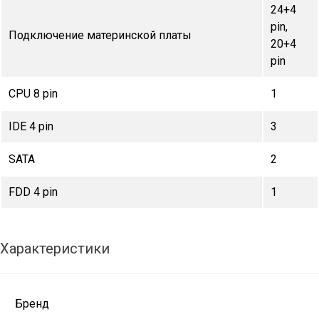
24+4
pin,
Подключение материнской платы
20+4
pin
CPU 8 pin
1
IDE 4 pin
3
SATA
2
FDD 4 pin
1
Характеристики
Бренд