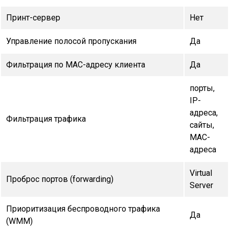
Принт-сервер
Нет
Управление полосой пропускания
Да
Фильтрация по МАС-адресу клиента
Да
порты,
IP-
адреса,
Фильтрация трафика
сайты,
MAC-
адреса
Virtual
Проброс портов (forwarding)
Server
Приоритизация беспроводного трафика
Да
(WMM)