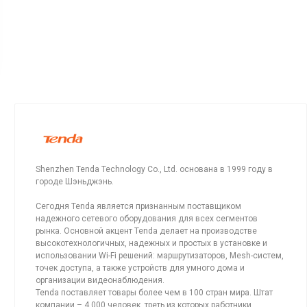
Shenzhen Tenda Technology Co., Ltd. основана в 1999 году в
городе Шэньджэнь.
Сегодня Tenda является признанным поставщиком
надежного сетевого оборудования для всех сегментов
рынка. Основной акцент Tenda делает на производстве
высокотехнологичных, надежных и простых в установке и
использовании Wi-Fi решений: маршрутизаторов, Mesh-систем,
точек доступа, а также устройств для умного дома и
организации видеонаблюдения.
Tenda поставляет товары более чем в 100 стран мира. Штат
компании – 4 000 человек, треть из которых работники,