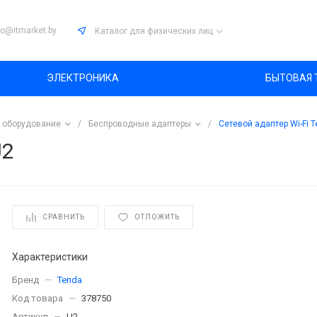
fo@itmarket.by
Каталог
для физических лиц
ЭЛЕКТРОНИКА
БЫТОВАЯ 
 оборудование
/
Беспроводные адаптеры
/
Сетевой адаптер Wi-Fi 
U2
СРАВНИТЬ
ОТЛОЖИТЬ
Характеристики
Бренд
—
Tenda
Код товара
—
378750
Артикул
—
U2