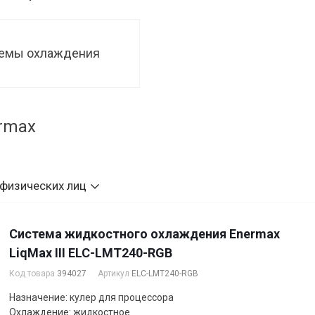
емы охлаждения
rmax
 физических лиц
Система жидкостного охлаждения Enermax
LiqMax III ELC-LMT240-RGB
Код товара
394027
Артикул
ELC-LMT240-RGB
Назначение: кулер для процессора
Охлаждение: жидкостное