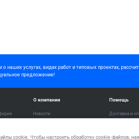
о наших услугах, видах работ и типовых проектах, рассчи
дуальное предложение!
О компании
Помощь
ферия
Новости
Доставка и о
Статьи
Помощь поку
инструмент
Отзывы
Вопрос - отве
файлы cookie. Чтобы настроить обработку cookie-файлов, н