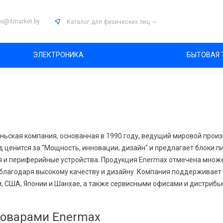
fo@itmarket.by
Каталог
для физических лиц
ЭЛЕКТРОНИКА
БЫТОВАЯ 
аньская компания, основанная в 1990 году, ведущий мировой про
 ценится за "Мощность, инновации, дизайн" и предлагает блоки пи
 и периферийные устройства. Продукция Enermax отмечена множ
, благодаря высокому качеству и дизайну. Компания поддерживает
и, США, Японии и Шанхае, а также сервисными офисами и дистрибь
товарами Enermax