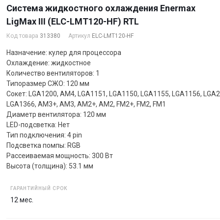
Система жидкостного охлаждения Enermax
LigMax III (ELC-LMT120-HF) RTL
Код товара
313380
Артикул
ELC-LMT120-HF
Назначение: кулер для процессора
Охлаждение: жидкостное
Количество вентиляторов: 1
Типоразмер СЖО: 120 мм
Сокет: LGA1200, AM4, LGA1151, LGA1150, LGA1155, LGA1156, LGA2
LGA1366, AM3+, AM3, AM2+, AM2, FM2+, FM2, FM1
Диаметр вентилятора: 120 мм
LED-подсветка: Нет
Тип подключения: 4 pin
Подсветка помпы: RGB
Рассеиваемая мощность: 300 Вт
Высота (толщина): 53.1 мм
ГАРАНТИЙНЫЙ СРОК
12 мес.