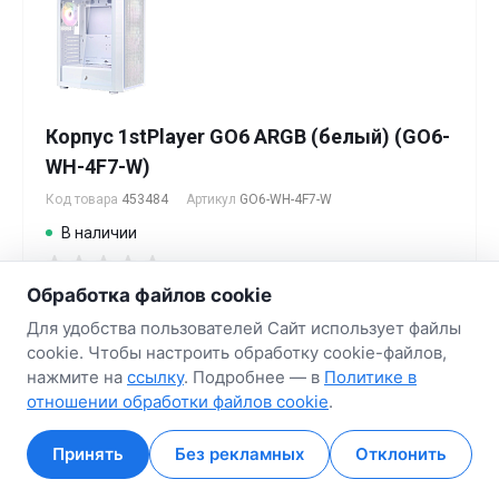
Корпус 1stPlayer GO6 ARGB (белый) (GO6-
WH-4F7-W)
Код товара
453484
Артикул
GO6-WH-4F7-W
В наличии
Обработка файлов cookie
Тип корпуса: Mid Tower
Материал корпуса: пластик, стекло, металл
Для удобства пользователей Сайт использует файлы
Окно: Да
cookie. Чтобы настроить обработку cookie-файлов,
Материал окна: закаленное стекло
нажмите на
ссылку
. Подробнее — в
Политике в
Передняя панель корпуса: сетка
отношении обработки файлов cookie
.
Цвет корпуса: белый
Подсветка корпуса: Нет
Принять
Без рекламных
Отклонить
Контроллер подсветки: Да
Главная
Главная
Кабинет
Кабинет
Корзина
Корзина
Избранные
Избранные
Сравнение
Сравнение
Контроллер вращения вентиляторов: Да