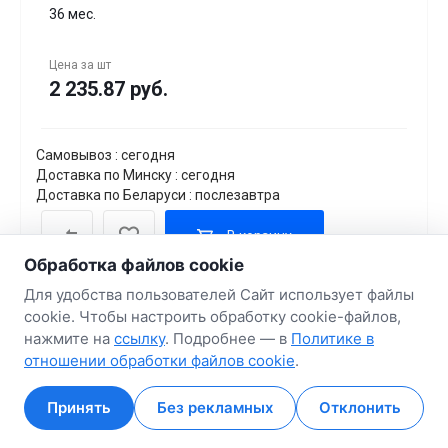
36 мес.
Цена за
шт
2 235.87 руб.
Самовывоз : сегодня
Доставка по Минску : сегодня
Доставка по Беларуси : послезавтра
В корзину
Обработка файлов cookie
Для удобства пользователей Сайт использует файлы
cookie. Чтобы настроить обработку cookie-файлов,
нажмите на
ссылку
. Подробнее — в
Политике в
отношении обработки файлов cookie
.
Принять
Без рекламных
Отклонить
Главная
Главная
Кабинет
Кабинет
Корзина
Корзина
Избранные
Избранные
Сравнение
Сравнение