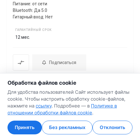
Питание: от сети
Bluetooth: Да 5.0
Гитарный вход: Нет
ГАРАНТИЙНЫЙ СРОК
12 мес.
Подписаться
Обработка файлов cookie
Для удобства пользователей Сайт использует файлы
cookie. Чтобы настроить обработку cookie-файлов,
нажмите на
ссылку
. Подробнее — в
Политике в
отношении обработки файлов cookie
.
Принять
Без рекламных
Отклонить
Умная колонка Яндекс Станция 2 (синий
Главная
Главная
Кабинет
Кабинет
Корзина
Корзина
Избранные
Избранные
Сравнение
Сравнение