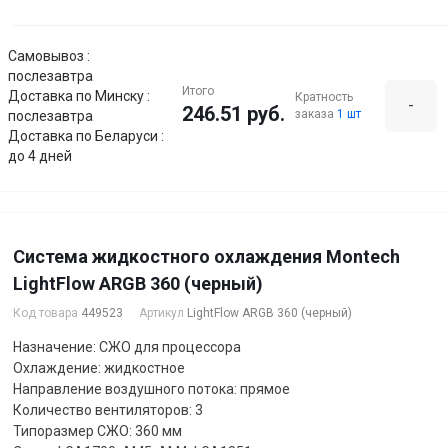
Самовывоз :
послезавтра
Итого
Доставка по Минску :
Кратность
-
246.51 руб.
заказа
1 шт
послезавтра
Доставка по Беларуси :
до 4 дней
Система жидкостного охлаждения Montech
LightFlow ARGB 360 (черный)
Код товара
449523
Артикул
LightFlow ARGB 360 (черный)
Назначение: СЖО для процессора
Охлаждение: жидкостное
Направление воздушного потока: прямое
Количество вентиляторов: 3
Типоразмер СЖО: 360 мм