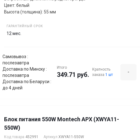
Цвет: белый
Высота (толщина): 55 мм
ГАРАНТИЙНЫЙ СРОК
12 мес.
Самовывоз :
послезавтра
Итого
Доставка по Минску :
Кратность
-
349.71 руб.
заказа
1 шт
послезавтра
Доставка по Беларуси :
до 4 дней
Блок питания 550W Montech APX (XWYA11-
550W)
Код товара
452991
Артикул
XWYA11-550W