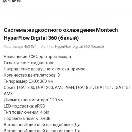
до 4 дней
Система жидкостного охлаждения Montech
HyperFlow Digital 360 (белый)
Код товара
453457
Артикул
HyperFlow Digital 360 (белый)
Назначение: СЖО для процессора
Охлаждение: жидкостное
Направление воздушного потока: прямое
Количество вентиляторов: 3
Типоразмер СЖО: 360 мм
Сокет: LGA1700, LGA1200, AM5, AM4, LGA1851, LGA1151, LGA1151 
AM3
Диаметр вентилятора: 120 мм
LED-подсветка: aRGB
Тип подключения: 4 pin
Подсветка помпы: aRGB
Встроенный дисплей на водоблоке: Да
Встроенный дисплей на радиаторе: Да