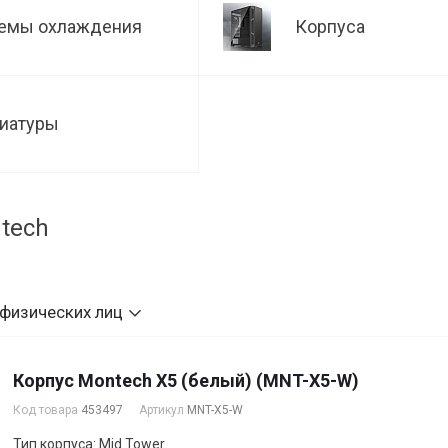
емы охлаждения
Корпуса
иатуры
tech
 физических лиц
Корпус Montech X5 (белый) (MNT-X5-W)
Код товара
453497
Артикул
MNT-X5-W
Тип корпуса: Mid Tower